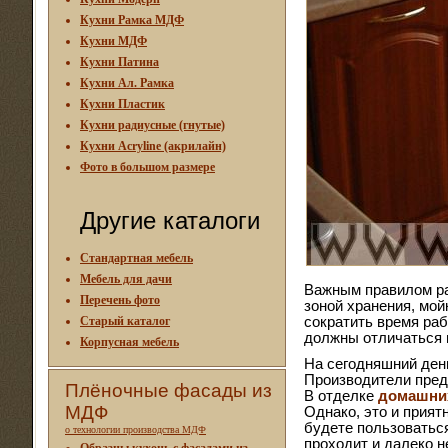
Кухни Рамка МДФ
Кухни МДФ
Кухни Патина
Кухни Ал. Рамка
Кухни Пластик
Кухни радиусные (гнутые)
Кухни Acryline (акрилайн)
Фото в большом размере
Другие каталоги
Стандартная мебель
Мебель для дачи
Важным правилом р
Перечень фото
зоной хранения, мой
Старый каталог
сократить время раб
должны отличаться 
Корпусная мебель
На сегодняшний ден
Производители предл
Плёночные фасады из
В отделке
домашни
МДФ
Однако, это и прият
будете пользоватьс
о технологии производства МДФ
проходит и далеко н