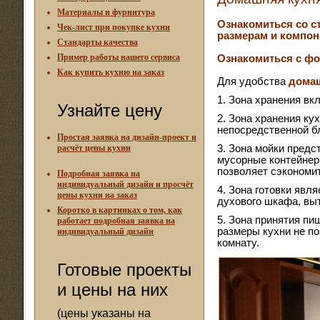
Материалы и фурнитура
Ознакомиться со с
Чек-лист при покупке кухни
размерам и компон
Стандарты качества
Пример работы нашего сервиса
Ознакомиться с фо
Как купить кухню на заказ
Для удобства
дома
1. Зона хранения вк
Узнайте цену
2. Зона хранения ку
непосредственной бл
Простая заявка на дизайн-проект и
расчёт цены кухни
3. Зона мойки пред
мусорные контейнер
позволяет сэкономи
Подробная заявка на
индивидуальный дизайн и просчёт
4. Зона готовки явл
цены кухни на заказ
духового шкафа, вы
Коротко в картинках о том, как
5. Зона принятия п
работает подробная заявка на
размеры кухни не п
индивидуальный дизайн
комнату.
Готовые проекты
и цены на них
(цены указаны на