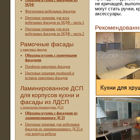
Образцы кухонь с фасадами из
не кричащей, выпол
МДФ
могут стать ручки, 
Фрезеровки мебельных фасадов
аксессуары.
Цветовые решения для всех
мебельных фасадов из МДФ - часть 1
Рекомендованны
Цветовые решения для всех
мебельных фасадов из МДФ - часть 2
Рамочные фасады
о рамочных фасадах
Образцы кухонь с рамочными
фасадами
Профили рамочных фасадов
Цветовые решения профилей и
вставок рамочных фасадов
Ламинированное ДСП
для корпусов кухни и
фасады из ЛДСП
о технологии производства ДСП
Образцы кухонь с фасадами из
ламинированного ДСП
Цветовые решения для мебельных
фасадов из ламинированного ДСП и
для корпуса мебели