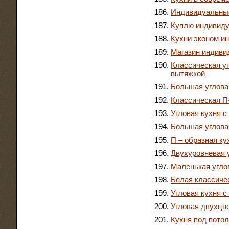
Индивидуальны
Куплю индивид
Кухни эконом и
Магазин индиви
Классическая уг
вытяжкой
Большая углова
Классическая П-
Угловая кухня с
Большая угловая
П – образная ку
Двухуровневая 
Маленькая угло
Белая классичес
Угловая кухня с
Угловая двухцв
Кухня под потол