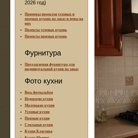
2026 год)
Примеры проектов угловых и
прямых кухонь на заказ и цены на
них
Проекты угловых кухонь
Проекты прямых кухонь
Фурнитура
Предлагаемая фурнитура для
индивидуальной кухни на заказ
Фото кухни
Весь фотоальбом
Недорогие кухни
Маленькие кухни
Угловые кухни
Прямые кухни
Стильные кухни
Кухни Классика
Кухни Модерн