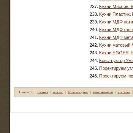
Кухни Массив. 
Кухни Пластик.
Кухни МДФ пати
Кухни МДФ глян
Кухни МДФ мета
Кухни матовый 
Кухни EGGER. В
Конструктор Ум
Проектируем угл
Проектируем пр
Umebel.Ru:
главная
|
каталог
|
большие фото
|
наши новости
|
контакты