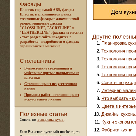
Фасады
Пластик с кромкой ABS, фасады
Пластик в алюминиевой рамке,
стеклянные фасады в алюминиевой
рамке, глянцевые фасады
"GLOSSLINE", "ACRYLINE" и
"LEATHERLINE", фасады из массива
Другие полезны
- этот раздел сайта находится в
разработке - подробности о фасадах
Планировка кух
спрашивайте в магазине.
Технология про
Технология про
Столешницы
Технология про
Влагостойкие столешницы и
мебельные щиты c покрытием из
Технология про
пластика
Советы по уход
Столешницы из искусственного
камня
Интерьер малень
Примеры работ - столешницы из
Что выбрать - к
искусственного камня
Цвета в интерье
Полезные статьи
Дизайны кухонь.
Советы по
планировке кухни
.
Кухни эконом кл
Фабрика кухни.
Если Вы используете сайт umebel.ru, то