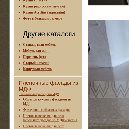
Кухни Пластик
Кухни радиусные (гнутые)
Кухни Acryline (акрилайн)
Фото в большом размере
Другие каталоги
Стандартная мебель
Мебель для дачи
Перечень фото
Старый каталог
Корпусная мебель
Плёночные фасады из
МДФ
о технологии производства МДФ
Образцы кухонь с фасадами из
МДФ
Фрезеровки мебельных фасадов
Цветовые решения для всех
мебельных фасадов из МДФ - часть 1
Цветовые решения для всех