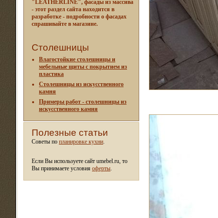
"LEATHERLINE", фасады из массива
- этот раздел сайта находится в
разработке - подробности о фасадах
спрашивайте в магазине.
Столешницы
Влагостойкие столешницы и
мебельные щиты c покрытием из
пластика
Столешницы из искусственного
камня
Примеры работ - столешницы из
искусственного камня
Полезные статьи
Советы по
планировке кухни
.
Если Вы используете сайт umebel.ru, то
Вы принимаете условия
оферты
.