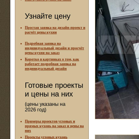
Узнайте цену
Простая заявка на дизайн-проект и
расчёт цены кухни
Подробная заявка на
индивидуальный дизайн и просчёт
цены кухни на заказ
Коротко в картинках о том, как
работает подробная заявка на
индивидуальный дизайн
Готовые проекты
и цены на них
(цены указаны на
2026 год)
Примеры проектов угловых и
прямых кухонь на заказ и цены на
них
Проекты угловых кухонь