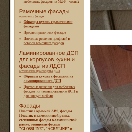
мебельных фасадов из МДФ - часть 2
Рамочные фасады
о рамочных фасадах
Образцы кухонь с рамочными
фасадами
Профили рамочных фасадов
Цветовые решения профилей и
вставок рамочных фасадов
Ламинированное ДСП
для корпусов кухни и
фасады из ЛДСП
о технологии производства ДСП
Образцы кухонь с фасадами из
ламинированного ДСП
Цветовые решения для мебельных
фасадов из ламинированного ДСП и
для корпуса мебели
Фасады
Пластик с кромкой ABS, фасады
Пластик в алюминиевой рамке,
стеклянные фасады в алюминиевой
рамке, глянцевые фасады
"GLOSSLINE", "ACRYLINE" и