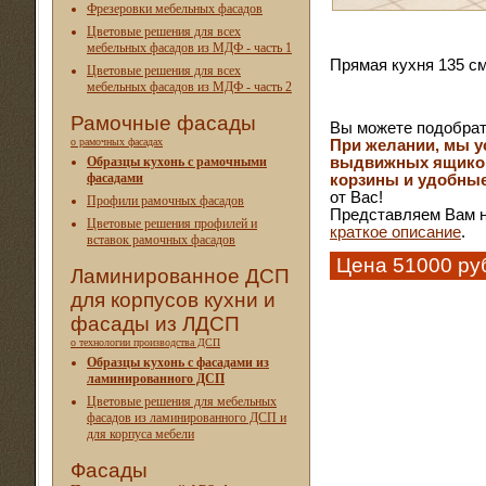
Фрезеровки мебельных фасадов
Цветовые решения для всех
мебельных фасадов из МДФ - часть 1
Прямая кухня 135 с
Цветовые решения для всех
мебельных фасадов из МДФ - часть 2
Рамочные фасады
Вы можете подобрат
о рамочных фасадах
При желании, мы у
Образцы кухонь с рамочными
выдвижных ящиков
фасадами
корзины и удобные
от Вас!
Профили рамочных фасадов
Представляем Вам н
Цветовые решения профилей и
краткое описание
.
вставок рамочных фасадов
Цена 51000 ру
Ламинированное ДСП
для корпусов кухни и
фасады из ЛДСП
о технологии производства ДСП
Образцы кухонь с фасадами из
ламинированного ДСП
Цветовые решения для мебельных
фасадов из ламинированного ДСП и
для корпуса мебели
Фасады