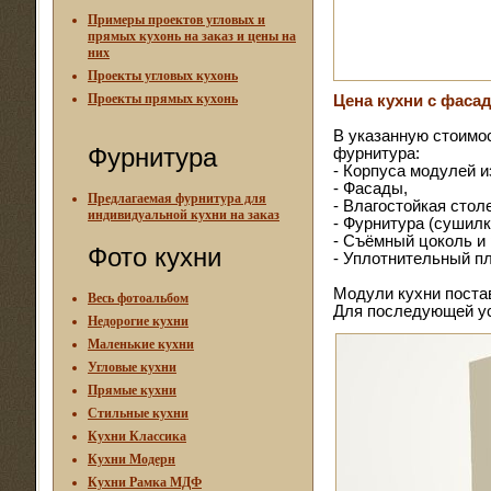
Примеры проектов угловых и
прямых кухонь на заказ и цены на
них
Проекты угловых кухонь
Проекты прямых кухонь
Цена кухни с фаса
В указанную стоимо
Фурнитура
фурнитура:
- Корпуса модулей и
- Фасады,
Предлагаемая фурнитура для
- Влагостойкая сто
индивидуальной кухни на заказ
- Фурнитура (сушилк
- Съёмный цоколь и
Фото кухни
- Уплотнительный п
Модули кухни поста
Весь фотоальбом
Для последующей ус
Недорогие кухни
Маленькие кухни
Угловые кухни
Прямые кухни
Стильные кухни
Кухни Классика
Кухни Модерн
Кухни Рамка МДФ