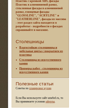
Пластик с кромкой ABS, фасады
Пластик в алюминиевой рамке,
стеклянные фасады в алюминиевой
рамке, глянцевые фасады
"GLOSSLINE", "ACRYLINE" и
"LEATHERLINE", фасады из массива
- этот раздел сайта находится в
разработке - подробности о фасадах
спрашивайте в магазине.
Столешницы
Влагостойкие столешницы и
мебельные щиты c покрытием из
пластика
Столешницы из искусственного
камня
Примеры работ - столешницы из
искусственного камня
Полезные статьи
Советы по
планировке кухни
.
Если Вы используете сайт umebel.ru, то
Вы принимаете условия
оферты
.