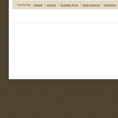
Umebel.Ru:
главная
|
каталог
|
большие фото
|
наши новости
|
контакты