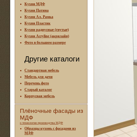
Кухни МДФ
Кухни Патина
Кухни Ал. Рамка
Кухни Пластик
Кухни радиусные (гнутые)
Кухни Acryline (акрилайн)
Фото в большом размере
Другие каталоги
Стандартная мебель
Мебель для дачи
Перечень фото
Старый каталог
Корпусная мебель
Плёночные фасады из
МДФ
о технологии производства МДФ
Образцы кухонь с фасадами из
МДФ