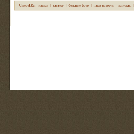
Umebel.Ru:
главная
|
каталог
|
большие фото
|
наши новости
|
контакты