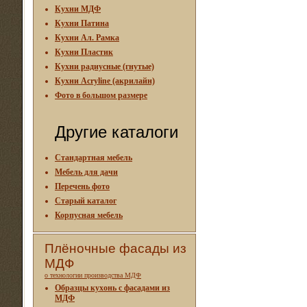
Кухни МДФ
Кухни Патина
Кухни Ал. Рамка
Кухни Пластик
Кухни радиусные (гнутые)
Кухни Acryline (акрилайн)
Фото в большом размере
Другие каталоги
Стандартная мебель
Мебель для дачи
Перечень фото
Старый каталог
Корпусная мебель
Плёночные фасады из
МДФ
о технологии производства МДФ
Образцы кухонь с фасадами из
МДФ