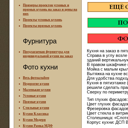
Примеры проектов угловых и
прямых кухонь на заказ и цены на
них
Проекты угловых кухонь
Проекты прямых кухонь
Фурнитура
Кухня на заказ в пят
Предлагаемая фурнитура для
Справа в углу возл
индивидуальной кухни на заказ
зданий вертикальную
В правом шкафчике п
Фото кухни
Мойка с малым крыл
Вытяжка на кухне вс
Весь фотоальбом
Для удобства подхо
Кухня в пятиэтажке 
Недорогие кухни
решили сделать пра
Маленькие кухни
Сверху по периметр
Угловые кухни
Тип глухих фасадов
Прямые кухни
Цвет глухих фасадо
Стильные кухни
Фрезеровка фасадов:
Цвет стекла в витри
Кухни Классика
Столешница: «Слотек
Кухни Модерн
Корпус кухни: ДСП 
Кухни Рамка МДФ