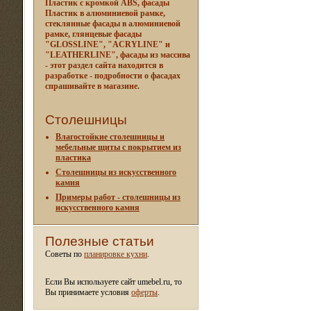
Пластик с кромкой ABS, фасады
Пластик в алюминиевой рамке,
стеклянные фасады в алюминиевой
рамке, глянцевые фасады
"GLOSSLINE", "ACRYLINE" и
"LEATHERLINE", фасады из массива
- этот раздел сайта находится в
разработке - подробности о фасадах
спрашивайте в магазине.
Столешницы
Влагостойкие столешницы и
мебельные щиты c покрытием из
пластика
Столешницы из искусственного
камня
Примеры работ - столешницы из
искусственного камня
Полезные статьи
Советы по
планировке кухни
.
Если Вы используете сайт umebel.ru, то
Вы принимаете условия
оферты
.