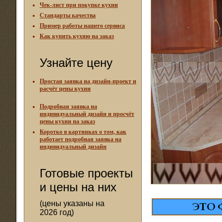
Чек-лист при покупке кухни
Стандарты качества
Пример работы нашего сервиса
Как купить кухню на заказ
Узнайте цену
Простая заявка на дизайн-проект и
расчёт цены кухни
Подробная заявка на
индивидуальный дизайн и просчёт
цены кухни на заказ
Коротко в картинках о том, как
работает подробная заявка на
индивидуальный дизайн
Готовые проекты
и цены на них
(цены указаны на
2026 год)