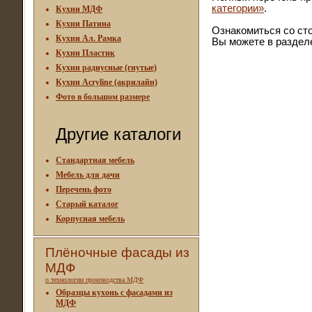
категории»
.
Кухни МДФ
Кухни Патина
Ознакомиться со ст
Кухни Ал. Рамка
Вы можете в разде
Кухни Пластик
Кухни радиусные (гнутые)
Кухни Acryline (акрилайн)
Фото в большом размере
Другие каталоги
Стандартная мебель
Мебель для дачи
Перечень фото
Старый каталог
Корпусная мебель
Плёночные фасады из
МДФ
о технологии производства МДФ
Образцы кухонь с фасадами из
МДФ