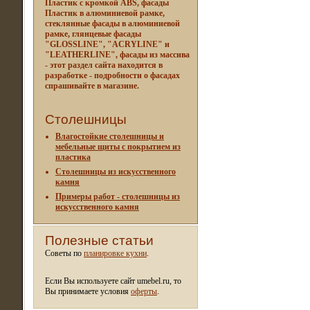
Пластик с кромкой ABS, фасады
Пластик в алюминиевой рамке,
стеклянные фасады в алюминиевой
рамке, глянцевые фасады
"GLOSSLINE", "ACRYLINE" и
"LEATHERLINE", фасады из массива
- этот раздел сайта находится в
разработке - подробности о фасадах
спрашивайте в магазине.
Столешницы
Влагостойкие столешницы и
мебельные щиты c покрытием из
пластика
Столешницы из искусственного
камня
Примеры работ - столешницы из
искусственного камня
Полезные статьи
Советы по
планировке кухни
.
Если Вы используете сайт umebel.ru, то
Вы принимаете условия
оферты
.