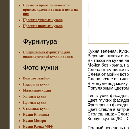
Примеры проектов угловых и
прямых кухонь на заказ и цены на
них
Проекты угловых кухонь
Проекты прямых кухонь
Фурнитура
Кухня зелёная. Кухня
Предлагаемая фурнитура для
Верхние шкафы с ми
индивидуальной кухни на заказ
Вытяжка на кухне не
Мойка без крыла, н
Фото кухни
Слева от сушилки н
Слева от мойки вст
Весь фотоальбом
Слева возле вытяжк
В модуле под мойку
Недорогие кухни
Популярным цветом 
Маленькие кухни
Тип глухих фасадов
Угловые кухни
Цвет глухих фасадо
Прямые кухни
Фрезеровка фасадов:
Стильные кухни
Цвет стекла в витри
Столешница: «Слотек
Кухни Классика
Корпус кухни: ДСП 
Кухни Модерн
Кухни Рамка МДФ
Полный перечень пр