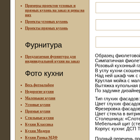
Примеры проектов угловых и
прямых кухонь на заказ и цены на
них
Проекты угловых кухонь
Проекты прямых кухонь
Фурнитура
Образец фиолетовой
Предлагаемая фурнитура для
Симпатичная фиолето
индивидуальной кухни на заказ
Розовый кухонный га
В углу кухни скошен
Фото кухни
Над ней шкаф чик с
Круглая мойка с ма
Весь фотоальбом
Вытяжка купольная 
По задумке дизайнер
Недорогие кухни
Маленькие кухни
Тип глухих фасадов
Цвет глухих фасадо
Угловые кухни
Фрезеровка фасадов:
Прямые кухни
Цвет стекла в витри
Стильные кухни
Столешница: «Слотек
Мебельный щит (стен
Кухни Классика
Корпус кухни: ДСП Т
Кухни Модерн
Кухни Рамка МДФ
Полный перечень пр