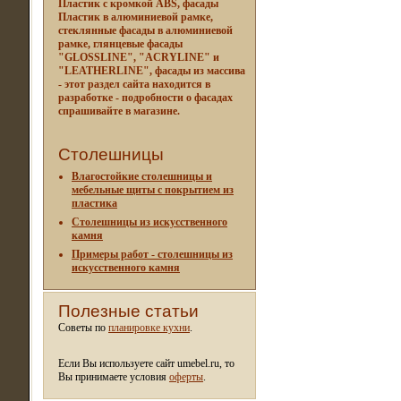
Пластик с кромкой ABS, фасады
Пластик в алюминиевой рамке,
стеклянные фасады в алюминиевой
рамке, глянцевые фасады
"GLOSSLINE", "ACRYLINE" и
"LEATHERLINE", фасады из массива
- этот раздел сайта находится в
разработке - подробности о фасадах
спрашивайте в магазине.
Столешницы
Влагостойкие столешницы и
мебельные щиты c покрытием из
пластика
Столешницы из искусственного
камня
Примеры работ - столешницы из
искусственного камня
Полезные статьи
Советы по
планировке кухни
.
Если Вы используете сайт umebel.ru, то
Вы принимаете условия
оферты
.