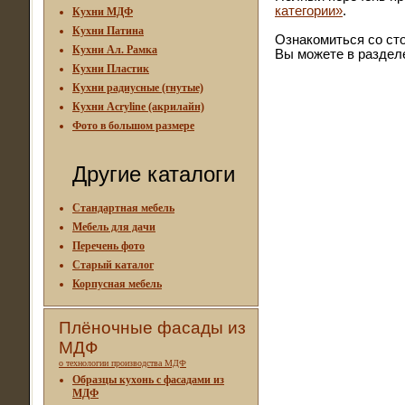
категории»
.
Кухни МДФ
Кухни Патина
Ознакомиться со ст
Кухни Ал. Рамка
Вы можете в разде
Кухни Пластик
Кухни радиусные (гнутые)
Кухни Acryline (акрилайн)
Фото в большом размере
Другие каталоги
Стандартная мебель
Мебель для дачи
Перечень фото
Старый каталог
Корпусная мебель
Плёночные фасады из
МДФ
о технологии производства МДФ
Образцы кухонь с фасадами из
МДФ