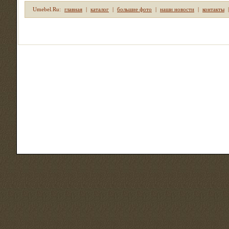
Umebel.Ru:
главная
|
каталог
|
большие фото
|
наши новости
|
контакты