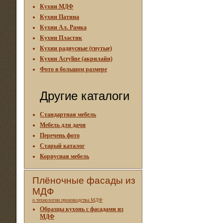
Кухни МДФ
Кухни Патина
Кухни Ал. Рамка
Кухни Пластик
Кухни радиусные (гнутые)
Кухни Acryline (акрилайн)
Фото в большом размере
Другие каталоги
Стандартная мебель
Мебель для дачи
Перечень фото
Старый каталог
Корпусная мебель
Плёночные фасады из
МДФ
о технологии производства МДФ
Образцы кухонь с фасадами из
МДФ