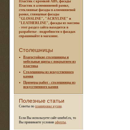
Пластик с кромкой ABS, фасады
Пластик в алюминиевой рамке,
стеклянные фасады в алюминиевой
рамке, глянцевые фасады
"GLOSSLINE", "ACRYLINE" и
"LEATHERLINE", фасады из массива
- этот раздел сайта находится в
разработке - подробности о фасадах
спрашивайте в магазине.
Столешницы
Влагостойкие столешницы и
мебельные щиты c покрытием из
пластика
Столешницы из искусственного
камня
Примеры работ - столешницы из
искусственного камня
Полезные статьи
Советы по
планировке кухни
.
Если Вы используете сайт umebel.ru, то
Вы принимаете условия
оферты
.