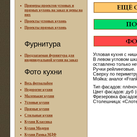
Примеры проектов угловых и
прямых кухонь на заказ и цены на
них
Проекты угловых кухонь
Проекты прямых кухонь
Фурнитура
Угловая кухня с ниш
Предлагаемая фурнитура для
В левом угловом шка
индивидуальной кухни на заказ
оставлено только не
Ручки рейлинговые.
Фото кухни
Сверху по периметр
Мойка: аналог «Fran
Весь фотоальбом
Тип фасадов: плёно
Недорогие кухни
Цвет фасадов: дуб (
Маленькие кухни
Фрезеровка фасадов:
Столешница: «Слоте
Угловые кухни
Прямые кухни
Стильные кухни
Кухни Классика
Кухни Модерн
Кухни Рамка МДФ