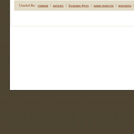
Umebel.Ru:
главная
|
каталог
|
большие фото
|
наши новости
|
контакты