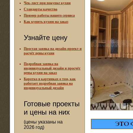
Чек-лист при покупке кухни
Стандарты качества
Пример работы нашего сервиса
Как купить кухню на заказ
Узнайте цену
Простая заявка на дизайн-проект и
расчёт цены кухни
Подробная заявка на
индивидуальный дизайн и просчёт
цены кухни на заказ
Коротко в картинках о том, как
работает подробная заявка на
индивидуальный дизайн
Готовые проекты
и цены на них
(цены указаны на
2026 год)