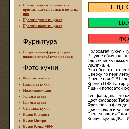
Примеры проектов угловых и
прямых кухонь на заказ и цены на
них
Проекты угловых кухонь
Проекты прямых кухонь
Фурнитура
Полосатая кухня - к
Предлагаемая фурнитура для
В кухне обычная пли
индивидуальной кухни на заказ
Так как за вытяжкой
увеличили.
Фото кухни
Это обычное решение
Сверху по периметру
Весь фотоальбом
В нише под СВЧ сдел
Кромка ПВХ на торца
Недорогие кухни
Ящики полосатой кух
Маленькие кухни
Тип фасадов: Плён
Угловые кухни
Цвет фасадов: Табак
Прямые кухни
Фрезеровка фасадов
Стильные кухни
Цвет стекла в витри
Столешница: «Слотек
Кухни Классика
Корпус кухни: ДСП И
Кухни Модерн
Кухни Рамка МДФ