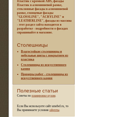
Пластик с кромкой ABS, фасады
Пластик в алюминиевой рамке,
стеклянные фасады в алюминиевой
рамке, глянцевые фасады
"GLOSSLINE", "ACRYLINE" и
"LEATHERLINE", фасады из массива
- этот раздел сайта находится в
разработке - подробности о фасадах
спрашивайте в магазине.
Столешницы
Влагостойкие столешницы и
мебельные щиты c покрытием из
пластика
Столешницы из искусственного
камня
Примеры работ - столешницы из
искусственного камня
Полезные статьи
Советы по
планировке кухни
.
Если Вы используете сайт umebel.ru, то
Вы принимаете условия
оферты
.