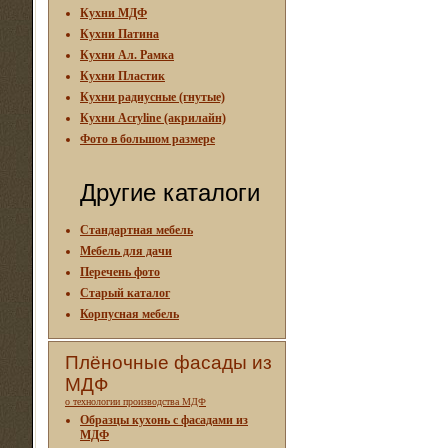
Кухни МДФ
Кухни Патина
Кухни Ал. Рамка
Кухни Пластик
Кухни радиусные (гнутые)
Кухни Acryline (акрилайн)
Фото в большом размере
Другие каталоги
Стандартная мебель
Мебель для дачи
Перечень фото
Старый каталог
Корпусная мебель
Плёночные фасады из
МДФ
о технологии производства МДФ
Образцы кухонь с фасадами из
МДФ