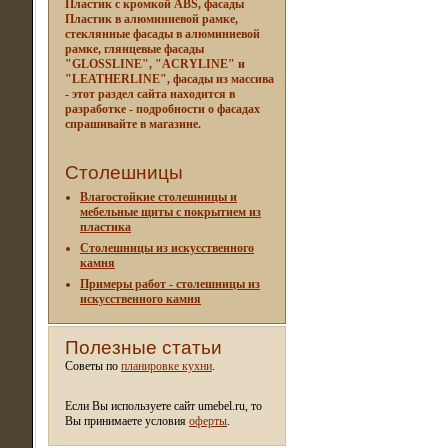
Пластик с кромкой ABS, фасады
Пластик в алюминиевой рамке,
стеклянные фасады в алюминиевой
рамке, глянцевые фасады
"GLOSSLINE", "ACRYLINE" и
"LEATHERLINE", фасады из массива
- этот раздел сайта находится в
разработке - подробности о фасадах
спрашивайте в магазине.
Столешницы
Влагостойкие столешницы и
мебельные щиты c покрытием из
пластика
Столешницы из искусственного
камня
Примеры работ - столешницы из
искусственного камня
Полезные статьи
Советы по
планировке кухни
.
Если Вы используете сайт umebel.ru, то
Вы принимаете условия
оферты
.