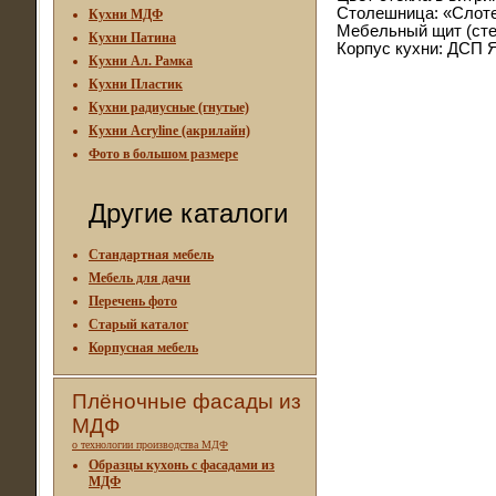
Столешница: «Слотек
Кухни МДФ
Мебельный щит (стен
Кухни Патина
Корпус кухни: ДСП Я
Кухни Ал. Рамка
Кухни Пластик
Кухни радиусные (гнутые)
Кухни Acryline (акрилайн)
Фото в большом размере
Другие каталоги
Стандартная мебель
Мебель для дачи
Перечень фото
Старый каталог
Корпусная мебель
Плёночные фасады из
МДФ
о технологии производства МДФ
Образцы кухонь с фасадами из
МДФ