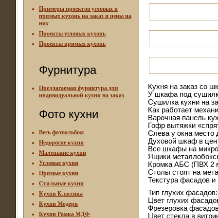
Примеры проектов угловых и
прямых кухонь на заказ и цены на
них
Проекты угловых кухонь
Проекты прямых кухонь
Фурнитура
Кухня на заказ со ш
Предлагаемая фурнитура для
У шкафа под сушилк
индивидуальной кухни на заказ
Сушилка кухни на за
Как работает механи
Фото кухни
Варочная панель кух
Гофр вытяжки «спря
Весь фотоальбом
Слева у окна место 
Духовой шкаф в цент
Недорогие кухни
Все шкафы на микро
Маленькие кухни
Ящики металлобоксы
Угловые кухни
Кромка АБС (ПВХ 2 м
Столы стоят на мет
Прямые кухни
Текстура фасадов и 
Стильные кухни
Тип глухих фасадов
Кухни Классика
Цвет глухих фасадов
Кухни Модерн
Фрезеровка фасадов
Кухни Рамка МДФ
Цвет стекла в витр