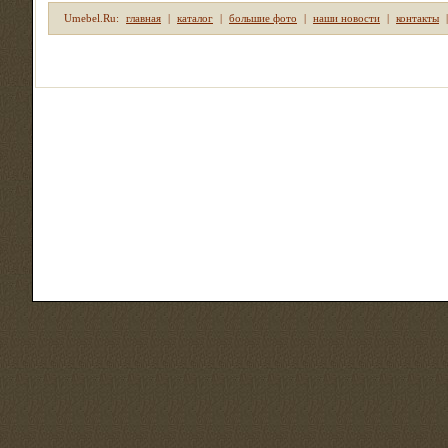
Umebel.Ru:
главная
|
каталог
|
большие фото
|
наши новости
|
контакты