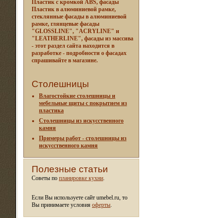
Пластик с кромкой ABS, фасады
Пластик в алюминиевой рамке,
стеклянные фасады в алюминиевой
рамке, глянцевые фасады
"GLOSSLINE", "ACRYLINE" и
"LEATHERLINE", фасады из массива
- этот раздел сайта находится в
разработке - подробности о фасадах
спрашивайте в магазине.
Столешницы
Влагостойкие столешницы и
мебельные щиты c покрытием из
пластика
Столешницы из искусственного
камня
Примеры работ - столешницы из
искусственного камня
Полезные статьи
Советы по
планировке кухни
.
Если Вы используете сайт umebel.ru, то
Вы принимаете условия
оферты
.