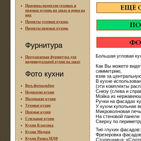
Примеры проектов угловых и
прямых кухонь на заказ и цены на
них
Проекты угловых кухонь
Проекты прямых кухонь
Фурнитура
Большая угловая кух
Предлагаемая фурнитура для
индивидуальной кухни на заказ
Как Вы можете видет
симметрию,
Фото кухни
взяв за центральную
В кухне использова
Весь фотоальбом
(эти комплекты расп
Снизу (слева и спра
Недорогие кухни
Мойка из нержавеющ
Маленькие кухни
Ручки на фасадах ку
Угловые кухни
У кухни купольная в
Микроволновая печь 
Прямые кухни
На стеновой панели 
Стильные кухни
Сверху по периметр
Кухни Классика
Тип глухих фасадов
Кухни Модерн
Фрезеровка фасадов
Кухни Рамка МДФ
Столешница: «Слоте