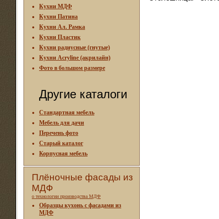
Кухни МДФ
Кухни Патина
Кухни Ал. Рамка
Кухни Пластик
Кухни радиусные (гнутые)
Кухни Acryline (акрилайн)
Фото в большом размере
Другие каталоги
Стандартная мебель
Мебель для дачи
Перечень фото
Старый каталог
Корпусная мебель
Плёночные фасады из
МДФ
о технологии производства МДФ
Образцы кухонь с фасадами из
МДФ