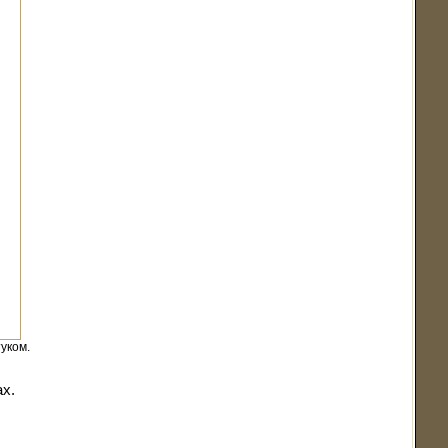
уком.
х.