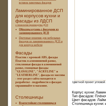
вставок рамочных фасадов
Ламинированное ДСП
для корпусов кухни и
фасады из ЛДСП
о технологии производства ДСП
Образцы кухонь с фасадами из
ламинированного ДСП
Цветовые решения для мебельных
фасадов из ламинированного ДСП и
для корпуса мебели
Фасады
Пластик с кромкой ABS, фасады
Пластик в алюминиевой рамке,
стеклянные фасады в алюминиевой
рамке, глянцевые фасады
"GLOSSLINE", "ACRYLINE" и
"LEATHERLINE", фасады из массива
- этот раздел сайта находится в
разработке - подробности о фасадах
Цветной проект угловой
спрашивайте в магазине.
Корпус кухни: Лами
Тип фасадов: Плён
Столешницы
Цвет фасадов: Лайм 
Влагостойкие столешницы и
Столешница кухни: 