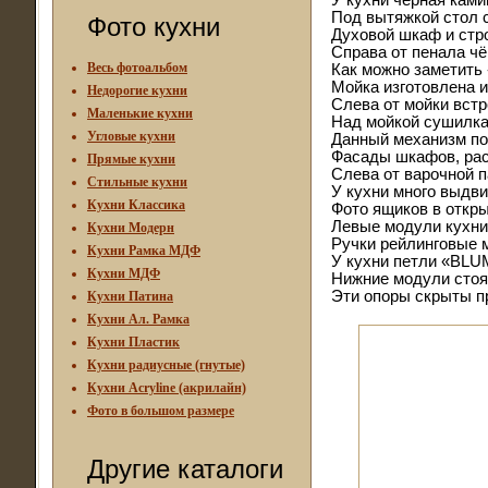
У кухни чёрная кам
Под вытяжкой стол с
Фото кухни
Духовой шкаф и стр
Справа от пенала ч
Весь фотоальбом
Как можно заметить 
Мойка изготовлена и
Недорогие кухни
Слева от мойки вст
Маленькие кухни
Над мойкой сушилк
Угловые кухни
Данный механизм по
Фасады шкафов, рас
Прямые кухни
Слева от варочной 
Стильные кухни
У кухни много выдв
Кухни Классика
Фото ящиков в откр
Левые модули кухни
Кухни Модерн
Ручки рейлинговые 
Кухни Рамка МДФ
У кухни петли «BLU
Кухни МДФ
Нижние модули стоя
Эти опоры скрыты пр
Кухни Патина
Кухни Ал. Рамка
Кухни Пластик
Кухни радиусные (гнутые)
Кухни Acryline (акрилайн)
Фото в большом размере
Другие каталоги