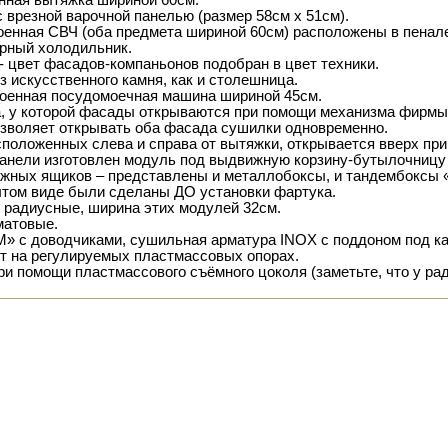
инная вытяжка шириной 60см.
 врезной варочной панелью (размер 58см х 51см).
оенная СВЧ (оба предмета шириной 60см) расположены в пенале
ёрный холодильник.
- цвет фасадов-компаньонов подобран в цвет техники.
з искусственного камня, как и столешница.
роенная посудомоечная машина шириной 45см.
а, у которой фасады открываются при помощи механизма фир
зволяет открывать оба фасада сушилки одновременно.
положенных слева и справа от вытяжки, открывается вверх пр
панели изготовлен модуль под выдвижную корзину-бутылочницу
ижных ящиков – представлены и металлобоксы, и тандембоксы
ытом виде были сделаны ДО установки фартука.
 радиусные, ширина этих модулей 32см.
матовые.
M» с доводчиками, сушильная арматура INOX с поддоном под ка
т на регулируемых пластмассовых опорах.
и помощи пластмассового съёмного цоколя (заметьте, что у ра