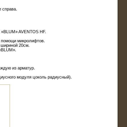
 справа.
мы «BLUM» AVENTOS HF.
и помощи микролифтов.
 шириной 20см.
 «BLUM».
ждую из арматур.
диусного модуля цоколь радиусный).