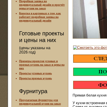
Подробная заявка на
индивидуальный дизайн и просчёт
цены кухни на заказ
Коротко в картинках о том, как
работает подробная заявка на
индивидуальный дизайн
Готовые проекты
и цены на них
(цены указаны на
2026 год)
Примеры проектов угловых и
прямых кухонь на заказ и цены на
них
Проекты угловых кухонь
Проекты прямых кухонь
Фурнитура
Прямая белая кухня 
Предлагаемая фурнитура для
У кухни встроенная 
индивидуальной кухни на заказ
Слева от духовки с