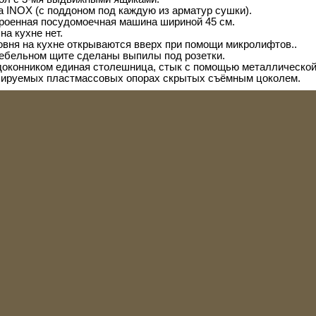
 INOX (с поддоном под каждую из арматур сушки).
троенная посудомоечная машина шириной 45 см.
а кухне нет.
овня на кухне открываются вверх при помощи микролифтов..
мебельном щите сделаны выпилы под розетки.
одоконником единая столешница, стык с помощью металлической
улируемых пластмассовых опорах скрытых съёмным цоколем.
очный МДФ.
 мебельный щит: «Слотекс».