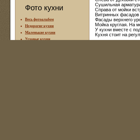
Сушильная арматура
Фото кухни
Справа от мойки вс
Витринных фасадов н
Весь фотоальбом
Фасады верхнего ур
Мойка круглая. На 
Недорогие кухни
У кухни вместе с п
Маленькие кухни
Кухня стоит на рег
Угловые кухни
Прямые кухни
Тип фасадов: Плён
Стильные кухни
Столешница кухни и
Кухни Классика
Кухни Модерн
Кухни Рамка МДФ
Кухни МДФ
Кухни Патина
Кухни Ал. Рамка
Кухни Пластик
Кухни радиусные (гнутые)
Кухни Acryline (акрилайн)
Фото в большом размере
Другие каталоги