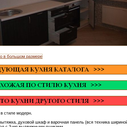
в стиле модерн.
вытяжка, духовой шкаф и варочная панель (вся техника шириной
тол с 3-мя выдвижными ящиками.