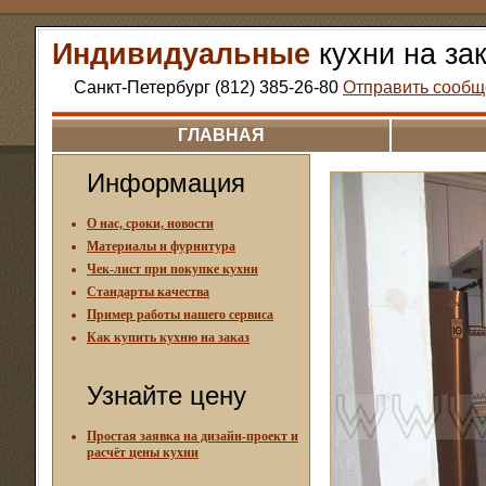
Индивидуальные
кухни на за
Санкт-Петербург (812) 385-26-80
Отправить сообщ
ГЛАВНАЯ
Информация
О нас, сроки, новости
Материалы и фурнитура
Чек-лист при покупке кухни
Стандарты качества
Пример работы нашего сервиса
Как купить кухню на заказ
Узнайте цену
Простая заявка на дизайн-проект и
расчёт цены кухни