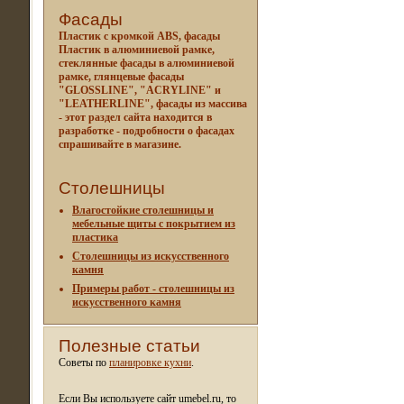
Фасады
Пластик с кромкой ABS, фасады
Пластик в алюминиевой рамке,
стеклянные фасады в алюминиевой
рамке, глянцевые фасады
"GLOSSLINE", "ACRYLINE" и
"LEATHERLINE", фасады из массива
- этот раздел сайта находится в
разработке - подробности о фасадах
спрашивайте в магазине.
Столешницы
Влагостойкие столешницы и
мебельные щиты c покрытием из
пластика
Столешницы из искусственного
камня
Примеры работ - столешницы из
искусственного камня
Полезные статьи
Советы по
планировке кухни
.
Если Вы используете сайт umebel.ru, то