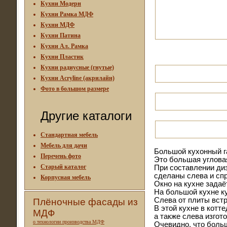
Кухни Модерн
Кухни Рамка МДФ
Кухни МДФ
Кухни Патина
Кухни Ал. Рамка
Кухни Пластик
Кухни радиусные (гнутые)
Кухни Acryline (акрилайн)
Фото в большом размере
Другие каталоги
Стандартная мебель
Мебель для дачи
Большой кухонный г
Перечень фото
Это большая угловая
Старый каталог
При составлении ди
сделаны слева и спр
Корпусная мебель
Окно на кухне задаё
На большой кухне ку
Слева от плиты вст
Плёночные фасады из
В этой кухне в кот
МДФ
а также слева изгот
о технологии производства МДФ
Очевидно, что боль