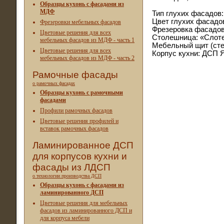
Образцы кухонь с фасадами из
МДФ
Тип глухих фасадов
Цвет глухих фасадо
Фрезеровки мебельных фасадов
Фрезеровка фасадов:
Цветовые решения для всех
Столешница: «Слотек
мебельных фасадов из МДФ - часть 1
Мебельный щит (стен
Цветовые решения для всех
Корпус кухни: ДСП 
мебельных фасадов из МДФ - часть 2
Рамочные фасады
о рамочных фасадах
Образцы кухонь с рамочными
фасадами
Профили рамочных фасадов
Цветовые решения профилей и
вставок рамочных фасадов
Ламинированное ДСП
для корпусов кухни и
фасады из ЛДСП
о технологии производства ДСП
Образцы кухонь с фасадами из
ламинированного ДСП
Цветовые решения для мебельных
фасадов из ламинированного ДСП и
для корпуса мебели