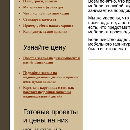
Всем понятно, что п
О нас, сроки, новости
мебели на любой вк
Материалы и фурнитура
занимает на порядок
Чек-лист при покупке кухни
Мы же уверены, что
Стандарты качества
производстве, а не 
Пример работы нашего сервиса
есть, что представи
Как купить кухню на заказ
мебели от производ
Большинство издели
мебельного гарнитур
Узнайте цену
была изготовлена) –
Простая заявка на дизайн-проект и
расчёт цены кухни
Подробная заявка на
индивидуальный дизайн и просчёт
цены кухни на заказ
Коротко в картинках о том, как
работает подробная заявка на
индивидуальный дизайн
Готовые проекты
и цены на них
(цены указаны на