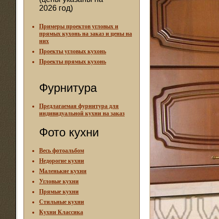
2026 год)
Примеры проектов угловых и
прямых кухонь на заказ и цены на
них
Проекты угловых кухонь
Проекты прямых кухонь
Фурнитура
Предлагаемая фурнитура для
индивидуальной кухни на заказ
Фото кухни
Весь фотоальбом
Недорогие кухни
Маленькие кухни
Угловые кухни
Прямые кухни
Стильные кухни
Кухни Классика