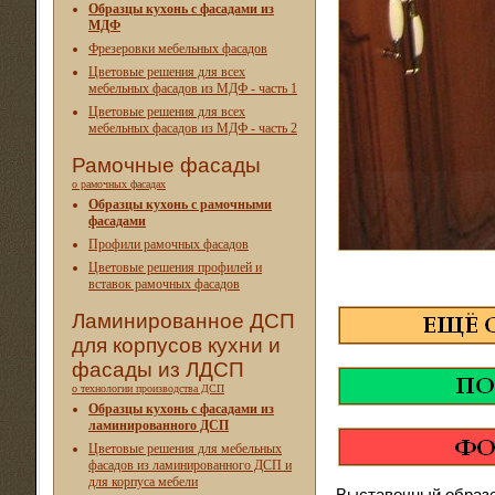
Образцы кухонь с фасадами из
МДФ
Фрезеровки мебельных фасадов
Цветовые решения для всех
мебельных фасадов из МДФ - часть 1
Цветовые решения для всех
мебельных фасадов из МДФ - часть 2
Рамочные фасады
о рамочных фасадах
Образцы кухонь с рамочными
фасадами
Профили рамочных фасадов
Цветовые решения профилей и
вставок рамочных фасадов
Ламинированное ДСП
для корпусов кухни и
фасады из ЛДСП
о технологии производства ДСП
Образцы кухонь с фасадами из
ламинированного ДСП
Цветовые решения для мебельных
фасадов из ламинированного ДСП и
для корпуса мебели