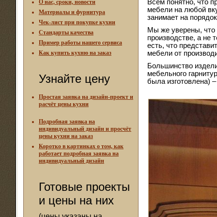
Всем понятно, что п
О нас, сроки, новости
мебели на любой вк
Материалы и фурнитура
занимает на порядок
Чек-лист при покупке кухни
Мы же уверены, что
Стандарты качества
производстве, а не 
Пример работы нашего сервиса
есть, что представи
Как купить кухню на заказ
мебели от производ
Большинство издели
мебельного гарнитур
Узнайте цену
была изготовлена) –
Простая заявка на дизайн-проект и
расчёт цены кухни
Подробная заявка на
индивидуальный дизайн и просчёт
цены кухни на заказ
Коротко в картинках о том, как
работает подробная заявка на
индивидуальный дизайн
Готовые проекты
и цены на них
(цены указаны на