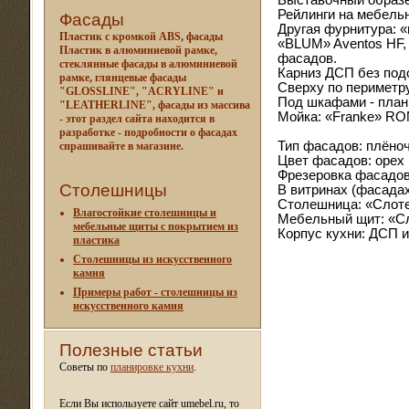
Выставочный образец
Рейлинги на мебель
Фасады
Другая фурнитура: 
Пластик с кромкой ABS, фасады
«BLUM» Aventos HF,
Пластик в алюминиевой рамке,
фасадов.
стеклянные фасады в алюминиевой
Карниз ДСП без под
рамке, глянцевые фасады
Сверху по периметру
"GLOSSLINE", "ACRYLINE" и
Под шкафами - план
"LEATHERLINE", фасады из массива
Мойка: «Franke» RO
- этот раздел сайта находится в
разработке - подробности о фасадах
Тип фасадов: плён
спрашивайте в магазине.
Цвет фасадов: орех
Фрезеровка фасадов:
Столешницы
В витринах (фасадах
Столешница: «Слотек
Влагостойкие столешницы и
Мебельный щит: «Сло
мебельные щиты c покрытием из
Корпус кухни: ДСП и
пластика
Столешницы из искусственного
камня
Примеры работ - столешницы из
искусственного камня
Полезные статьи
Советы по
планировке кухни
.
Если Вы используете сайт umebel.ru, то