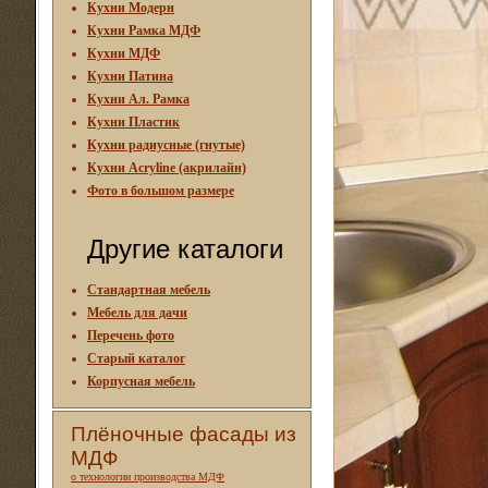
Кухни Модерн
Кухни Рамка МДФ
Кухни МДФ
Кухни Патина
Кухни Ал. Рамка
Кухни Пластик
Кухни радиусные (гнутые)
Кухни Acryline (акрилайн)
Фото в большом размере
Другие каталоги
Стандартная мебель
Мебель для дачи
Перечень фото
Старый каталог
Корпусная мебель
Плёночные фасады из
МДФ
о технологии производства МДФ