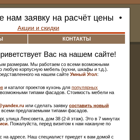
е нам заявку на расчёт цены
•
Акции и скидки
Ы
КОНТАКТЫ
риветствует Вас на нашем сайте!
ным размерам. Мы работаем со всеми возможными
 любую корпусную мебель (кухни, шкафы и т.д.).
представленного на нашем сайте
Умный Угол
:
ов
и каталог проектов кухонь для
популярных
ми возможными типами фасадов. Стоимость мебели на
@yandex.ru
или сделать заявку
составить новый
со всеми предлагаемыми типами фасадов.
 улица Ленсовета, дом 38 (2-й этаж). Это в 7 минутах
иси.
Пожалуйста, перед визитом к нам накануне по
с на адресе. Наш специалист приедет к вам домой с