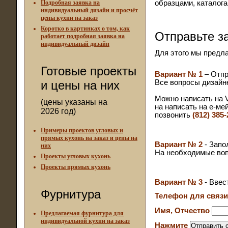
Подробная заявка на
образцами, каталога
индивидуальный дизайн и просчёт
цены кухни на заказ
Коротко в картинках о том, как
Отправьте за
работает подробная заявка на
индивидуальный дизайн
Для этого мы предл
Готовые проекты
Вариант № 1
– Отп
и цены на них
Все вопросы дизайн
Можно написать на V
(цены указаны на
на написать на е-ме
2026 год)
позвонить
(812) 385-
Примеры проектов угловых и
прямых кухонь на заказ и цены на
Вариант № 2
- Запо
них
На необходимые воп
Проекты угловых кухонь
Проекты прямых кухонь
Вариант № 3
- Ввес
Фурнитура
Телефон для связ
Имя, Отчество
Предлагаемая фурнитура для
индивидуальной кухни на заказ
Нажмите