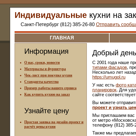
Индивидуальные
кухни на за
Санкт-Петербург (812) 385-26-80
Отправить сообщ
ГЛАВНАЯ
Информация
Добрый день
С 2001 года наше п
О нас, сроки, новости
типами фасадов
, п
Материалы и фурнитура
Несколько лет назад
Чек-лист при покупке кухни
https://umugol.ru
Стандарты качества
У нас есть
фото кат
Пример работы нашего сервиса
планировок
. Для уд
Как купить кухню на заказ
сайте соответствуе
Вы можете отправить
проект и узнать це
Узнайте цену
Мы приглашаем вас к
от метро «Московск
Простая заявка на дизайн-проект и
телефону (812) 385-
расчёт цены кухни
Также мы предлагае