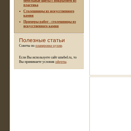
мебельные щиты c покрытием из
пластика
Столешницы из искусственного
камня
Примеры работ - столешницы из
искусственного камня
Полезные статьи
Советы по
планировке кухни
.
Если Вы используете сайт umebel.ru, то
Вы принимаете условия
оферты
.