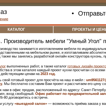
каз
•
Отправьт
ение
КАТАЛОГ
ПРОЕКТЫ И ЦЕН
. Производитель мебели "Умный Угол" п
роизводство занимается изготовлением мебели по индивидуаль
редставленными на мебельном рынке, и изготавливаем абсолютно
 также мы занялись разработкой онлайн конструктора кухонь, 
алог
выполненных работ, а также каталог
готовых дизайн проект
обства в этом каталоге каждый проект кухни просчитан со все
т действующим ценам на
2023 год
.
 свой готовый проект для просчёта на наш е-мейл :
um9561127
ну
. Мы бесплатно составим Вам проект и рассчитаем его цену 
 нам в офис продаж, расположенный по адресу: Санкт-Петербург,
ая», вход свободный.
Офис работает по предварительной зап
26-80 договоритесь о встрече.
м услугу
«выездной салон»
— возможность приёма заказа у ва