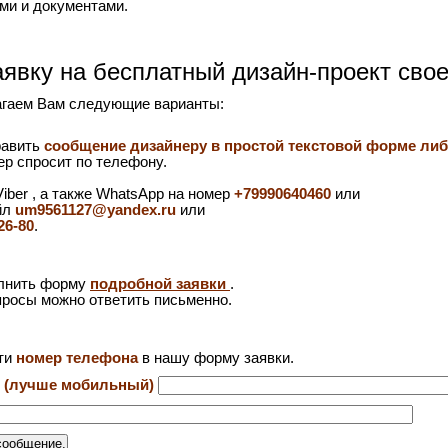
ми и документами.
явку на бесплатный дизайн-проект свое
агаем Вам следующие варианты:
равить
сообщение дизайнеру в простой текстовой форме либ
ер спросит по телефону.
iber , а также WhatsApp на номер
+79990640460
или
йл
um9561127@yandex.ru
или
26-80
.
лнить форму
подробной заявки
.
росы можно ответить письменно.
ти
номер телефона
в нашу форму заявки.
и (лучше мобильный)