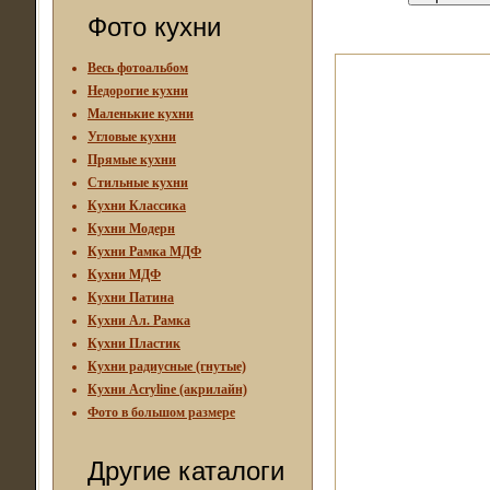
Фото кухни
Весь фотоальбом
Недорогие кухни
Маленькие кухни
Угловые кухни
Прямые кухни
Стильные кухни
Кухни Классика
Кухни Модерн
Кухни Рамка МДФ
Кухни МДФ
Кухни Патина
Кухни Ал. Рамка
Кухни Пластик
Кухни радиусные (гнутые)
Кухни Acryline (акрилайн)
Фото в большом размере
Другие каталоги