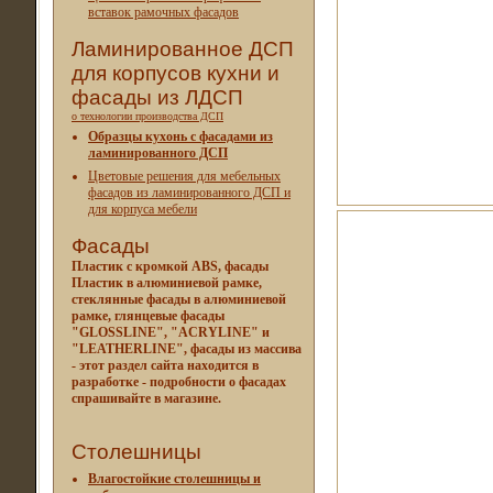
вставок рамочных фасадов
Ламинированное ДСП
для корпусов кухни и
фасады из ЛДСП
о технологии производства ДСП
Образцы кухонь с фасадами из
ламинированного ДСП
Цветовые решения для мебельных
фасадов из ламинированного ДСП и
для корпуса мебели
Фасады
Пластик с кромкой ABS, фасады
Пластик в алюминиевой рамке,
стеклянные фасады в алюминиевой
рамке, глянцевые фасады
"GLOSSLINE", "ACRYLINE" и
"LEATHERLINE", фасады из массива
- этот раздел сайта находится в
разработке - подробности о фасадах
спрашивайте в магазине.
Столешницы
Влагостойкие столешницы и